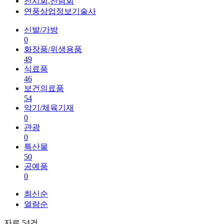
전시회,전람회
연풍상업정보기술사
신발/가방
0
화장품/위생용품
49
식료품
46
보건의료품
54
악기/체육기재
0
관광
0
특산물
50
공예품
0
최신순
열람순
자료 54건