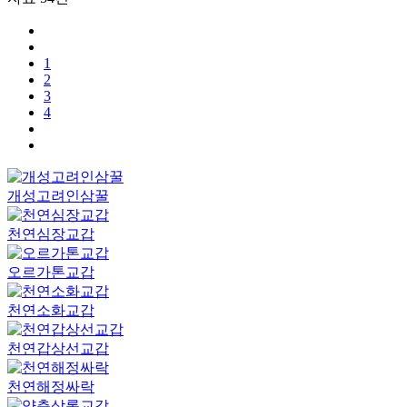
1
2
3
4
개성고려인삼꿀
천연심장교갑
오르가톤교갑
천연소화교갑
천연갑상선교갑
천연해정싸락