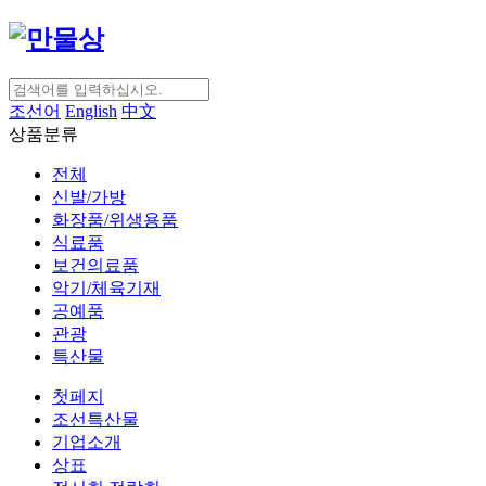
조선어
English
中文
상품분류
전체
신발/가방
화장품/위생용품
식료품
보건의료품
악기/체육기재
공예품
관광
특산물
첫페지
조선특산물
기업소개
상표