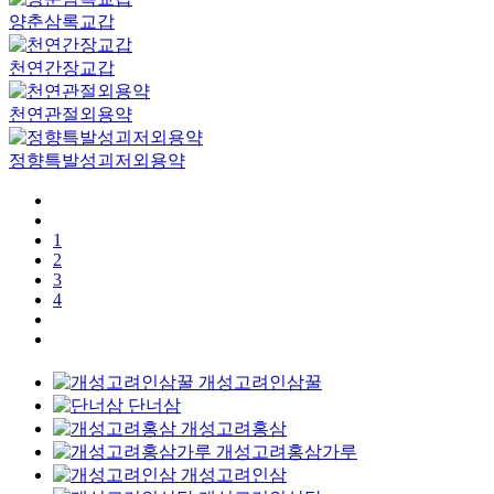
양춘삼록교갑
천연간장교갑
천연관절외용약
정향특발성괴저외용약
1
2
3
4
개성고려인삼꿀
단너삼
개성고려홍삼
개성고려홍삼가루
개성고려인삼