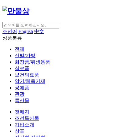
조선어
English
中文
상품분류
전체
신발/가방
화장품/위생용품
식료품
보건의료품
악기/체육기재
공예품
관광
특산물
첫페지
조선특산물
기업소개
상표