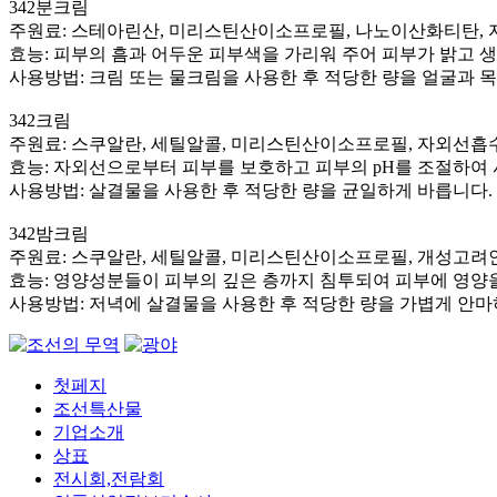
342분크림
주원료: 스테아린산, 미리스틴산이소프로필, 나노이산화티탄, 
효능: 피부의 흠과 어두운 피부색을 가리워 주어 피부가 밝고
사용방법: 크림 또는 물크림을 사용한 후 적당한 량을 얼굴과 
342크림
주원료: 스쿠알란, 세틸알콜, 미리스틴산이소프로필, 자외선흡수
효능: 자외선으로부터 피부를 보호하고 피부의 pH를 조절하여
사용방법: 살결물을 사용한 후 적당한 량을 균일하게 바릅니다.
342밤크림
주원료: 스쿠알란, 세틸알콜, 미리스틴산이소프로필, 개성고려인
효능: 영양성분들이 피부의 깊은 층까지 침투되여 피부에 영양
사용방법: 저녁에 살결물을 사용한 후 적당한 량을 가볍게 안
첫페지
조선특산물
기업소개
상표
전시회,전람회