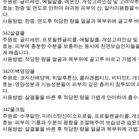
주원료: 글리세린, 에틸알콜, 레몬산, 개성고려인삼 및 고려약추
효능: 한증 및 면도로 인하여 파괴된 피부의 산, 알카리평형
다.
사용방법: 한증, 면도후 적당한 량을 얼굴과 목부위에 골고루 
342살결물
주원료: 글리세린, 프로필렌글리콜, 에틸알콜, 개성고려인삼 및
효능: 피부에 충분한 수분을 보충하는 동시에 천연보습인자들
게 해줍니다.
사용방법: 적당한 량을 얼굴과 목부위에 골고루 바르고 가볍게
342미백영양물
주원료: 코지산배양액, 히알루론산, 콜라겐펩티드, 비타민E, 
효능: 영양성분과 기능성분들이 피부의 깊은 층까지 침투되여 
다.
사용방법: 살결물을 바른 후 적당한 량을 가볍게 안마하여 흡수
342물크림
주원료: 스쿠알란, 미리스틴산이소프로필, 프로필렌글리콜, 개
효능: 피부의 기름과 수분의 평형을 조절해주며 보습성과 습윤
사용방법: 살결물을 바른 후 적당한 량을 얼굴과 목부위에 가