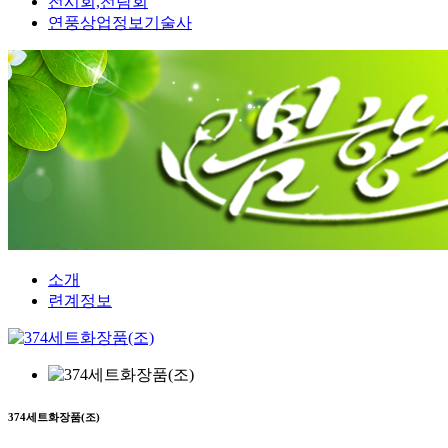
전시회,전람회
연풍상업정보기술사
소개
련계정보
374세트화장품(조)