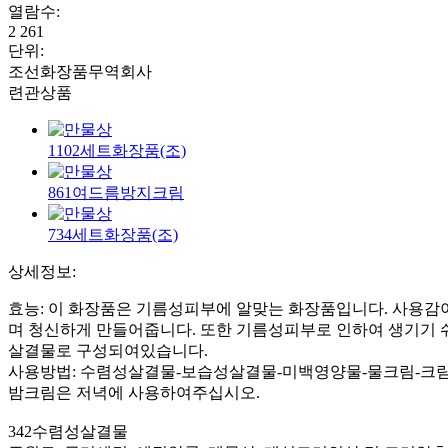
열람수
:
2 261
단위
:
조선화장품무역회사
련관상품
1102세트화장품(조)
861여드름방지크림
734세트화장품(조)
상세정보:
효능: 이 화장품은 기름성피부에 알맞는 화장품입니다. 사용감
며 청신하게 만들어줍니다. 또한 기름성피부로 인하여 생기기 쉬
살결물로 구성되여있습니다.
사용방법: 수렴성살결물-보습성살결물-미백영양물-물크림-크림
밤크림은 저녁에 사용하여주십시오.
342수렴성살결물