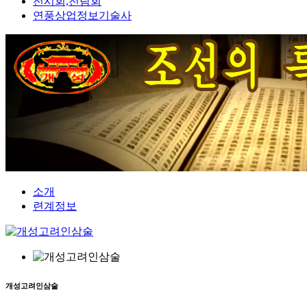
전시회,전람회
연풍상업정보기술사
소개
련계정보
개성고려인삼술