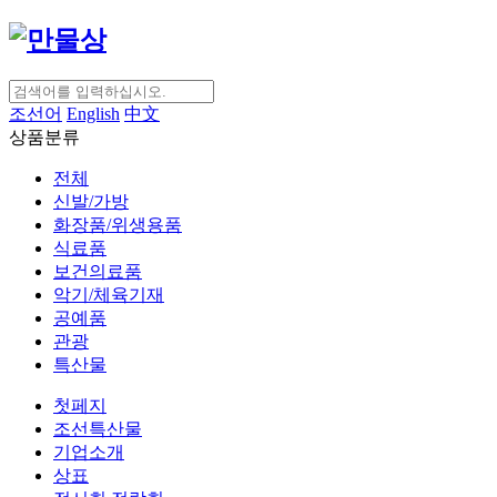
조선어
English
中文
상품분류
전체
신발/가방
화장품/위생용품
식료품
보건의료품
악기/체육기재
공예품
관광
특산물
첫페지
조선특산물
기업소개
상표