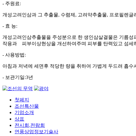
- 주원료:
개성고려인삼과 그 추출물, 수렴제, 고려약추출물, 프로필렌글
- 효 능:
개성고려인삼추출물을 주성분으로 한 생인삼살결물은 기름성피부
작용과 피부이상현상을 개선하여주며 피부를 탄력있고 섬세하게
- 사용방법:
아침과 저녁에 세면후 적당한 량을 취하여 가볍게 두드려 흡수
- 보관기일:3년
첫페지
조선특산물
기업소개
상표
전시회,전람회
연풍상업정보기술사