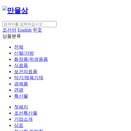
조선어
English
中文
상품분류
전체
신발/가방
화장품/위생용품
식료품
보건의료품
악기/체육기재
공예품
관광
특산물
첫페지
조선특산물
기업소개
상표