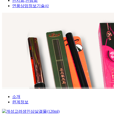
전시회,전람회
연풍상업정보기술사
소개
련계정보